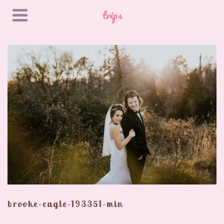
trips
brooke-cagle-193351-min