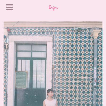
trips