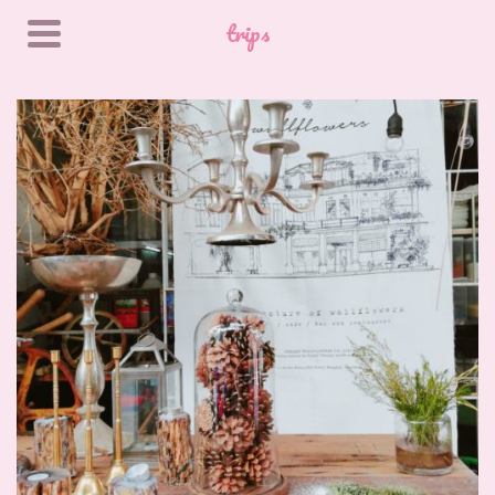
trips