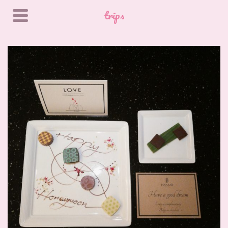
trips