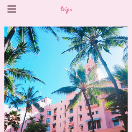
trips