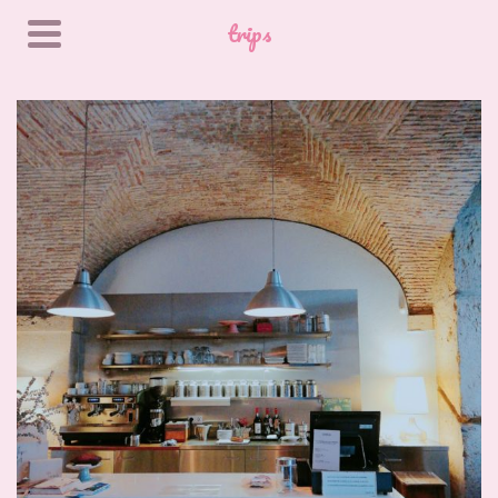
trips