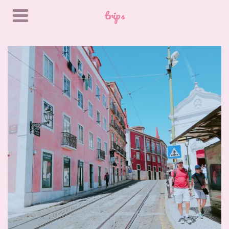
trips