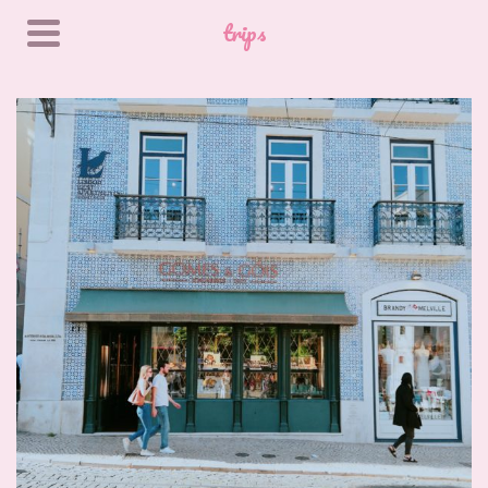
trips