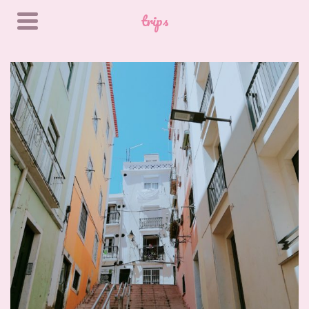
trips