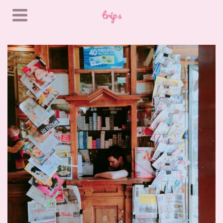
trips