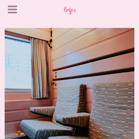
trips