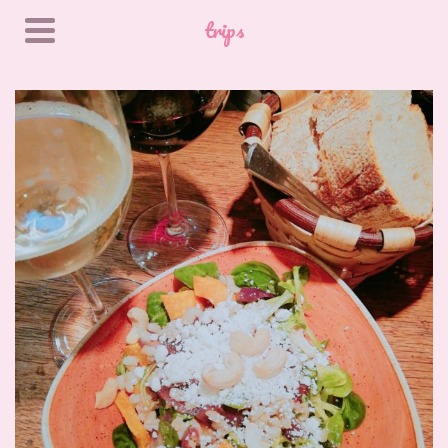
trips