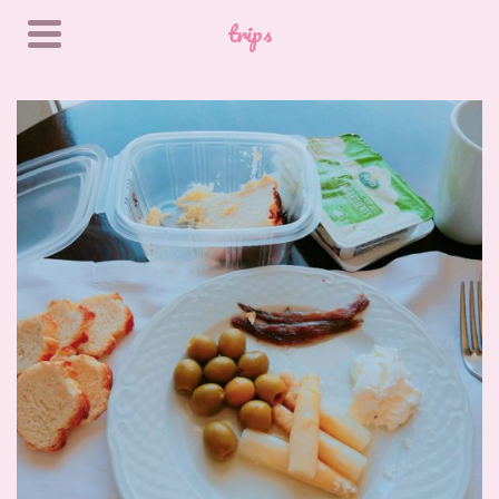
trips