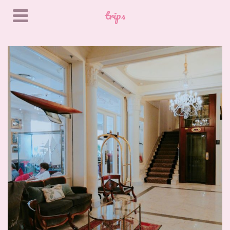
trips