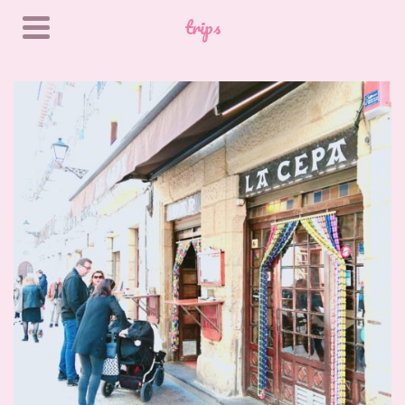
trips