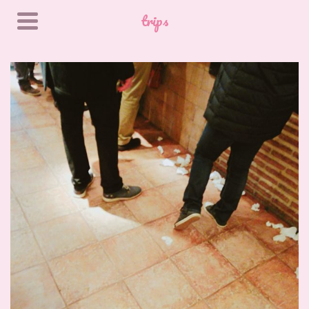
trips