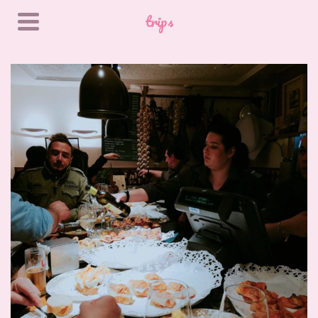
trips