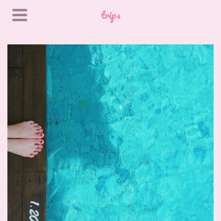
trips