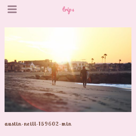
trips
austin-neill-159602-min