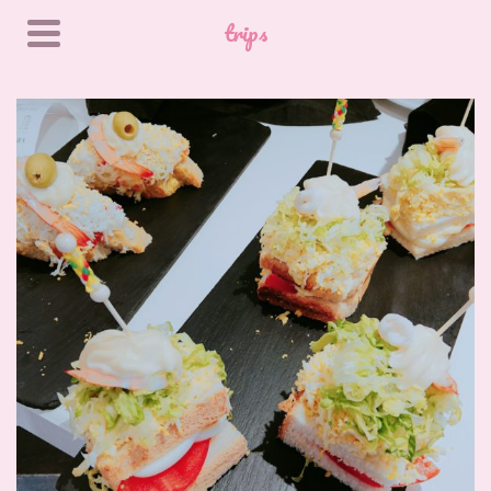
trips